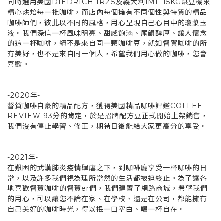
同時選用美國DIEDRICH IR2.5及義大利IMF 15KG烘豆機來
精心烘焙每一批咖啡，而店內每個擁有不同個性與特質的精品
咖啡師們，彼此以不同的風格，用心呈現自己心目中的瓊漿玉
液。我們深信一杯風味明亮、甜感飽滿、尾韻醇厚、讓人懷念
的這一杯咖啡，絕不是來自同一顆咖啡豆，就如督賀咖啡的所
有美好，也不是來自同一個人，希望我們用心做的咖啡，您會
喜歡。
-2020年-
督賀咖啡自豪的精品配方，獲得美國精品咖啡評鑑COFFEE
REVIEW 93分的肯定，於是招牌配方豆正式開始上架銷售，
我們沒有停止學習、修正，期待日後能給大家更高分的享受。
-2021年-
在艱困的武漢肺炎疫情肆虐之下，到咖啡廳享受一杯咖啡的日
常，以及許多我們視為理所當然的生活都被迫終止。為了讓各
地喜歡督賀咖啡的督賀er們，我們建置了網路商城，希望我們
的用心，可以讓您不論在家、在學校、還是在公司，都能擁有
自己美好的咖啡時光，得以抿一口空白、喝一杯自在。