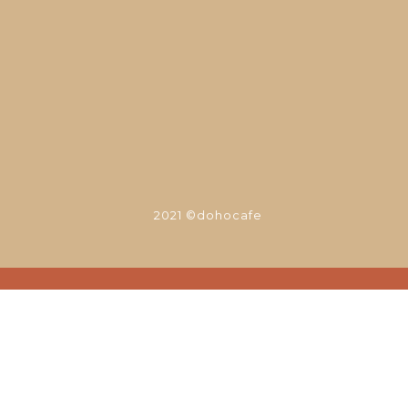
mail.com
三段168號
2021 ©dohocafe