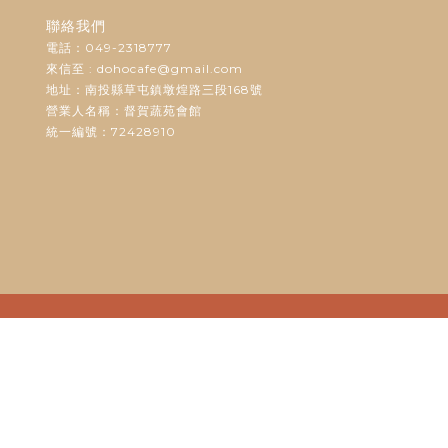
聯絡我們
電話：049-2318777
來信至 : dohocafe@g
地址：南投縣草屯鎮墩煌路
營業人名稱：督賀蔬苑會館
統一編號：72428910