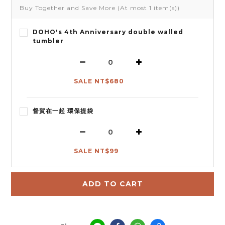
Buy Together and Save More
(At most 1 item(s))
DOHO's 4th Anniversary double walled
tumbler
SALE NT$680
督賀在一起 環保提袋
SALE NT$99
ADD TO CART