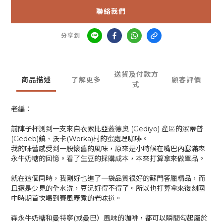
聯絡我們
分享到
送貨及付款方
商品描述
了解更多
顧客評價
式
老編：
前陣子杯測到一支來自衣索比亞蓋德奧 (Gediyo) 產區的潔蒂普
(Gedeb)鎮、沃卡(Worka)村的蜜處理咖啡。
我的味蕾感受到一股懷舊的風味，原來是小時候在嘴巴內塞滿森
永牛奶糖的回憶。看了生豆的採購成本，本來打算拿來做單品。
就在這個同時，我剛好也進了一袋品質很好的蘇門答臘精品，而
且還是少見的全水洗，豆況好得不得了。所以也打算拿來復刻國
中時期首次喝到賽風壺煮的老味道。
森永牛奶糖和曼特寧(或曼巴）風味的咖啡，都可以瞬間勾起屬於