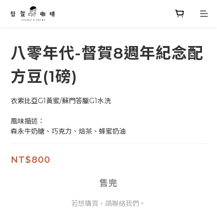
八零年代-督賀8週年紀念配
方豆(1磅)
衣索比亞G1黃蜜/蘇門答臘G1水洗
風味描述：
森永牛奶糖、巧克力、焙茶、蜂蜜奶油
NT$800
售完
若想購買，請聯絡我們。