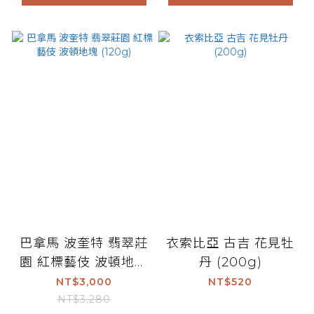
巴拿馬 波奎特 翡翠莊
衣索比亞 古吉 花見牡
園 紅標藝伎 波頓地塊
丹 (200g)
(120g)
NT$3,000
NT$520
NT$3,280