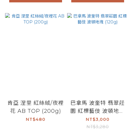
肯亞 涅里 紅絲絨/夜裡
巴拿馬 波奎特 翡翠莊
花 AB TOP (200g)
園 紅標藝伎 波頓地塊
(120g)
NT$480
NT$3,000
NT$3,280